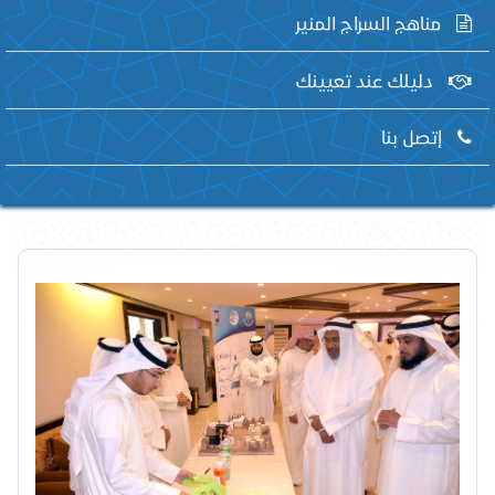
مناهج السراج المنير
دليلك عند تعيينك
إتصل بنا