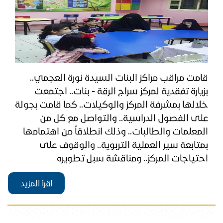
​قامت مراقب مراكز البنات السيدة نورة العجمي..
بزيارة تفقدية لمركز سراج الرقة - بنات.. اجتمعت
خلالها بمشرفة المركز والوكيلات.. كما قامت بجولة
على الفصول الدراسية.. والتواصل مع كل من
المعلمات والطالبات.. وذلك انطلاقاً من اهتمامها
بمتابعة سير العملية التربوية.. والوقوف على
احتياجات المركز.. ومناقشة سبل تطويره
اقرأ المزيد