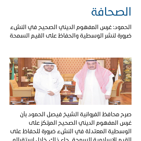
الصحافة
الحمود: غرس المفهوم الديني الصحيح في النشء
ضرورة لنشر الوسطية والحفاظ على القيم السمحة
صرح محافظ الفروانية الشيخ فيصل الحمود بأن
غرس المفهوم الديني الصحيح المرتكز على
الوسطية المعتدلة في النشء ضرورة للحفاظ على
القيم الإسلامية السمحة. جاء ذلك خلال استقباله