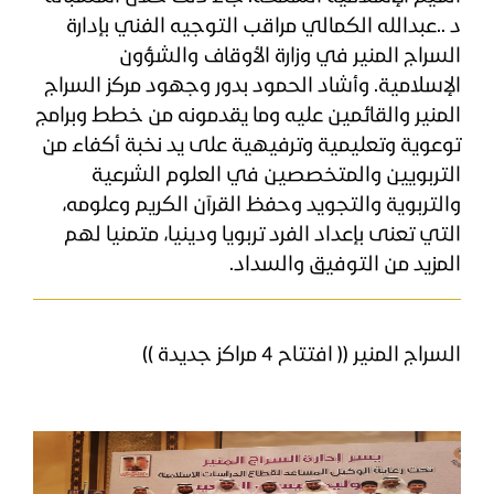
د ..عبدالله الكمالي مراقب التوجيه الفني بإدارة
السراج المنير في وزارة الأوقاف والشؤون
الإسلامية. وأشاد الحمود بدور وجهود مركز السراج
المنير والقائمين عليه وما يقدمونه من خطط وبرامج
توعوية وتعليمية وترفيهية على يد نخبة أكفاء من
التربويين والمتخصصين في العلوم الشرعية
والتربوية والتجويد وحفظ القرآن الكريم وعلومه،
التي تعنى بإعداد الفرد تربويا ودينيا، متمنيا لهم
المزيد من التوفيق والسداد.
السراج المنير (( افتتاح 4 مراكز جديدة ))