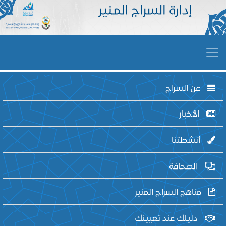
إدارة السراج المـنير
عن السراج
الأخبار
أنشطتنا
الصحافة
مناهج السراج المنير
دليلك عند تعيينك