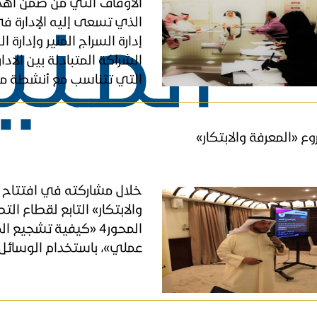
الأوقاف التي من ضمن أهداف
المـني
الذي تسعى إليه الإدارة في
إدارة السراج المنير وإدار
الشراكة المتبادلة بين الاد
التي تتناسب مع أنشطة مراك
ع «المعرفة والابتكار»
​خلال مشاركته في افتتاح 
والابتكار» التابع لقطاع ال
المحور4 «كيفية تشجي
عملي»، باستخدام الوسائل 