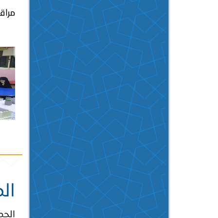
مراق
ال
الحم