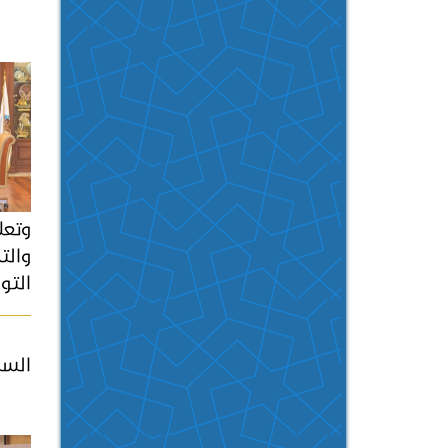
وتعل
والتج
التو
السراج ا