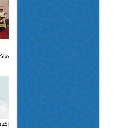
مراك
إضاف