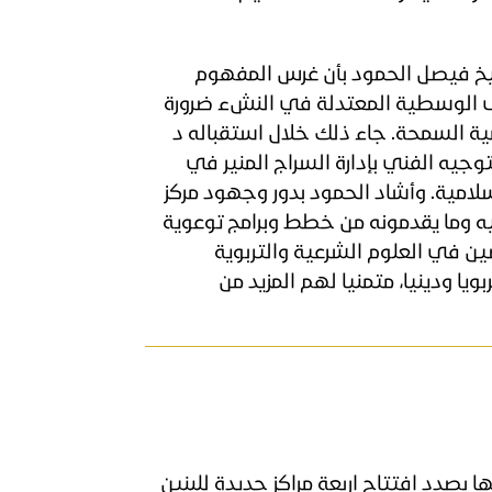
يخ فيصل الحمود بأن غرس المفهوم
لى الوسطية المعتدلة في النشء ضرورة
ية السمحة. جاء ذلك خلال استقباله د
توجيه الفني بإدارة السراج المنير في
سلامية. وأشاد الحمود بدور وجهود مركز
ليه وما يقدمونه من خطط وبرامج توعوية
ين في العلوم الشرعية والتربوية
ويا ودينيا، متمنيا لهم المزيد من
نها بصدد افتتاح اربعة مراكز جديدة للبنين