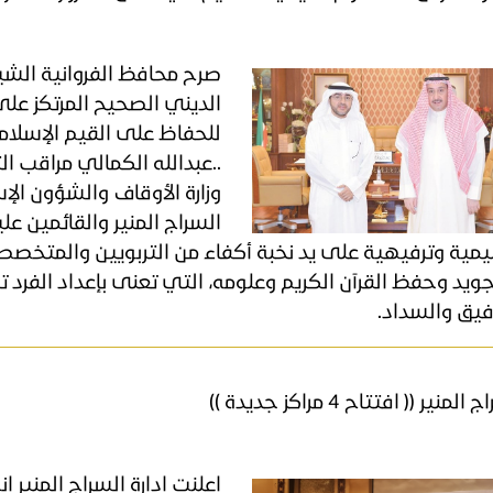
صرح محافظ الفروانية الش
الديني الصحيح المرتكز ع
للحفاظ على القيم الإسلام
..عبدالله الكمالي مراقب ال
وزارة الأوقاف والشؤون الإ
السراج المنير والقائمين ع
يمية وترفيهية على يد نخبة أكفاء من التربويين والمتخصص
ويد وحفظ القرآن الكريم وعلومه، التي تعنى بإعداد الفرد ترب
فيق والسداد.
لمنير (( افتتاح 4 مراكز جديدة ))
اعلنت ادارة السراج المنير ا