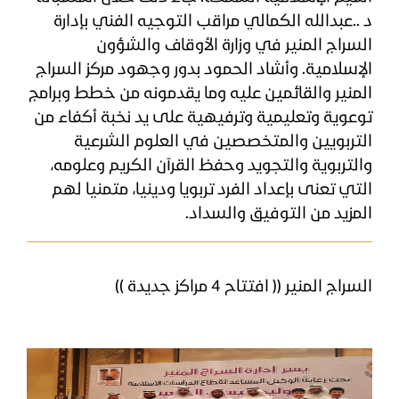
د ..عبدالله الكمالي مراقب التوجيه الفني بإدارة
السراج المنير في وزارة الأوقاف والشؤون
الإسلامية. وأشاد الحمود بدور وجهود مركز السراج
المنير والقائمين عليه وما يقدمونه من خطط وبرامج
توعوية وتعليمية وترفيهية على يد نخبة أكفاء من
التربويين والمتخصصين في العلوم الشرعية
والتربوية والتجويد وحفظ القرآن الكريم وعلومه،
التي تعنى بإعداد الفرد تربويا ودينيا، متمنيا لهم
المزيد من التوفيق والسداد.
السراج المنير (( افتتاح 4 مراكز جديدة ))