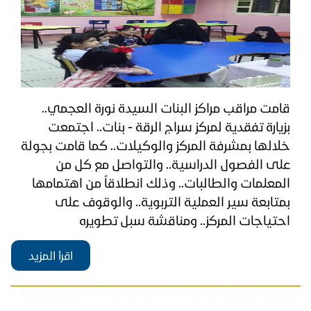
​قامت مراقب مراكز البنات السيدة نورة العجمي..
بزيارة تفقدية لمركز سراج الرقة - بنات.. اجتمعت
خلالها بمشرفة المركز والوكيلات.. كما قامت بجولة
على الفصول الدراسية.. والتواصل مع كل من
المعلمات والطالبات.. وذلك انطلاقاً من اهتمامها
بمتابعة سير العملية التربوية.. والوقوف على
احتياجات المركز.. ومناقشة سبل تطويره
اقرأ المزيد