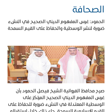
الصحافة
الحمود: غرس المفهوم الديني الصحيح في النشء
ضرورة لنشر الوسطية والحفاظ على القيم السمحة
صرح محافظ الفروانية الشيخ فيصل الحمود بأن
غرس المفهوم الديني الصحيح المرتكز على
الوسطية المعتدلة في النشء ضرورة للحفاظ على
القيم الإسلامية السمحة. جاء ذلك خلال استقباله