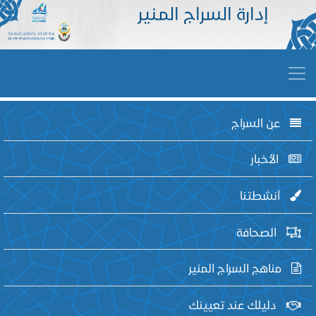
إدارة السراج المـنير
عن السراج
الأخبار
أنشطتنا
الصحافة
مناهج السراج المنير
دليلك عند تعيينك